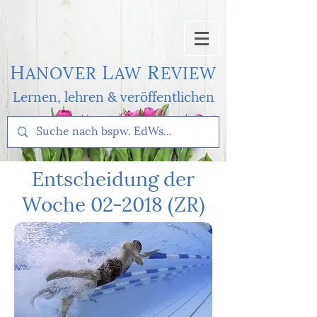
H
L
R
AN
OVER
AW
EVI
EW
Lernen, l
ehren & veröffentlichen
Entscheidung der
Woche 02-2018 (ZR)