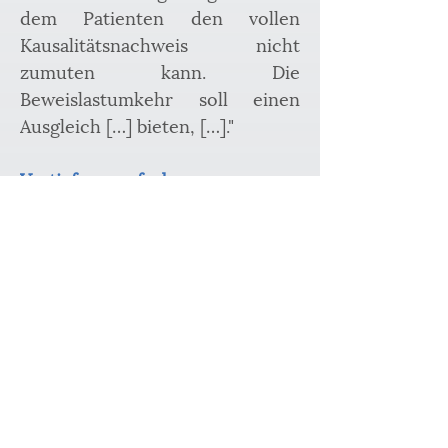
dem Patienten den vollen 
Kausalitätsnachweis nicht 
zumuten kann. Die 
Beweislastumkehr soll einen 
Ausgleich […] bieten, […]."
Vertiefungsaufgabe
Die aktuelle 
Rechtsprechungslinie lernen 
und verinnerlichen, hierzu 
vertiefend: BGH Urt. v. 11.05.2017, 
Az.: III ZR 92/16.
Entscheidung-der-Woche-02-2018
.pdf
PDF herunterladen • 238KB