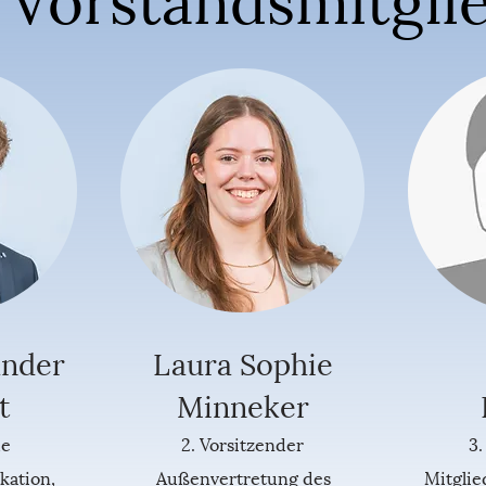
ander
Laura Sophie
t
Minneker
de
2. Vorsitzender
3.
kation,
Außenvertretung des
Mitgli