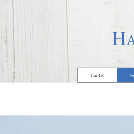
H
HanLR
V