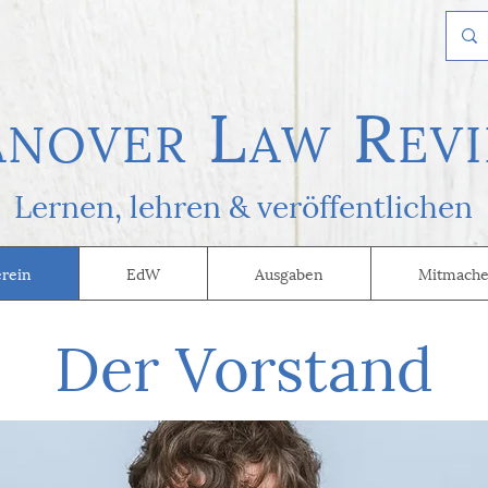
L
R
AN
OVER
AW
EVI
Lernen, l
ehren & veröffentlichen
erein
EdW
Ausgaben
Mitmache
Der Vorstand