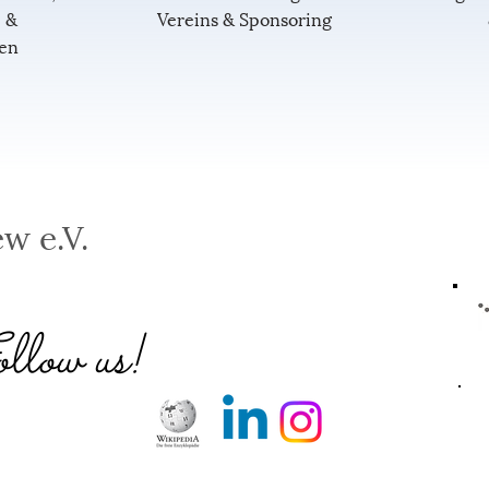
 &
Vereins & Sponsoring
nen
w e.V.
low us!