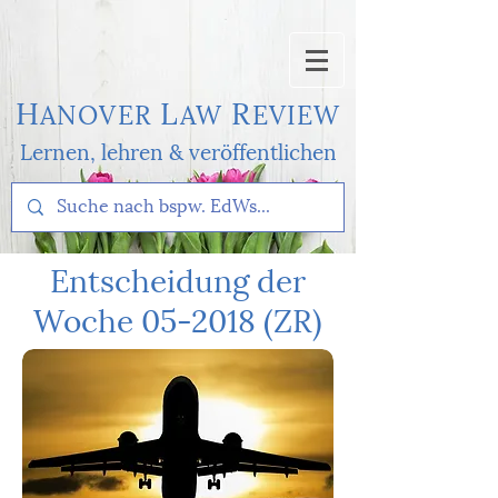
H
L
R
AN
OVER
AW
EVI
EW
Lernen, l
ehren & veröffentlichen
Entscheidung der
Woche 05-2018 (ZR)