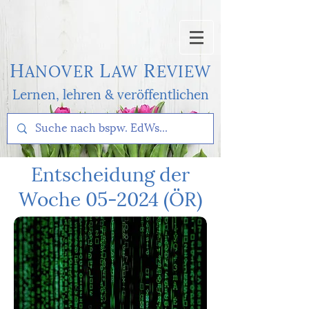
H
L
R
AN
OVER
AW
EVI
EW
Lernen, l
ehren & veröffentlichen
Entscheidung der
Woche 05-2024 (ÖR)