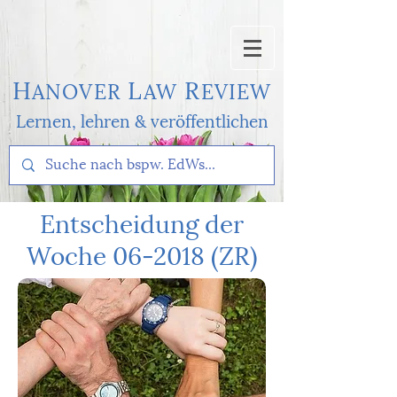
H
L
R
AN
OVER
AW
EVI
EW
Lernen, l
ehren & veröffentlichen
Entscheidung der
Woche 06-2018 (ZR)