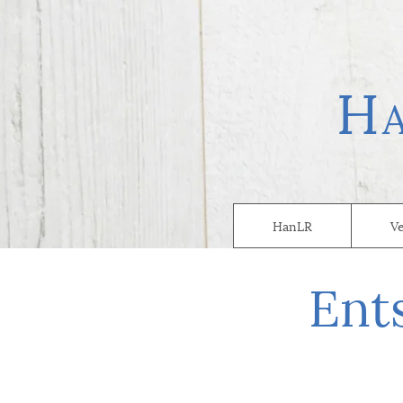
H
HanLR
V
Ent