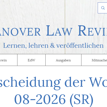
L
R
AN
OVER
AW
EVI
Lernen, l
ehren & veröffentlichen
erein
EdW
Ausgaben
Mitmache
scheidung der W
08-2026 (SR)