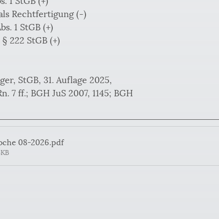
als Rechtfertigung (-)
bs. 1 StGB (+)
 § 222 StGB (+)
r, StGB, 31. Auflage 2025,
Rn. 7 ff.; BGH JuS 2007, 1145; BGH
oche 08-2026
.pdf
6KB