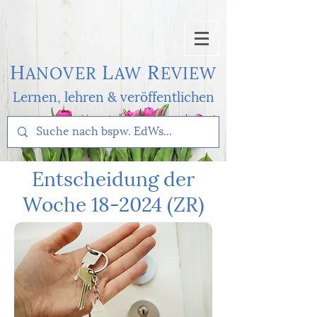
H
L
R
AN
OVER
AW
EVI
EW
Lernen, l
ehren & veröffentlichen
Entscheidung der
Woche 18-2024 (ZR)