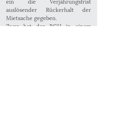
ein die Verjährungsfrist 
auslösender Rückerhalt der 
Mietsache gegeben.
Zwar hat der BGH in einem 
anderen Fall entscheiden, dass 
ein Vermieter ein Mietobjekt 
nicht auf Zuruf zurücknehmen 
müsse und den Besitz auch nicht 
dadurch erhalte, dass die 
Schlüssel in den Briefkasten des 
Mietobjekts eingeworfen 
würden (BGH VIII ZR 8/11). Der 
wesentliche Unterschied besteht 
hier jedoch darin, dass dem 
Vermieter der Schlüssel in den 
eigenen Briefkasten geworfen 
wurde und er so den 