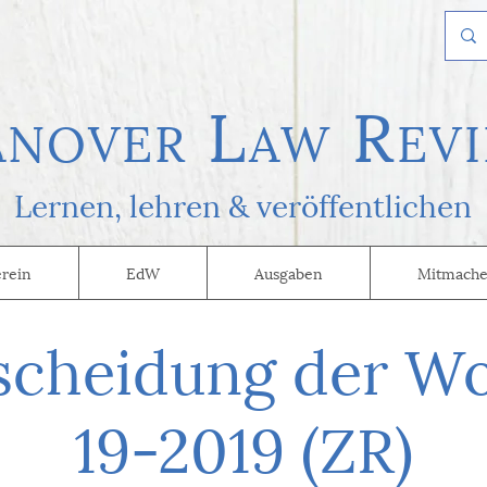
L
R
AN
OVER
AW
EVI
Lernen, l
ehren & veröffentlichen
erein
EdW
Ausgaben
Mitmache
scheidung der W
19-2019 (ZR)