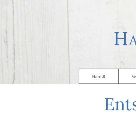
H
HanLR
V
Ent