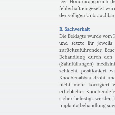
Der Honoraranspruch des
fehlerhaft eingesetzt wu
der völligen Unbrauchbark
B. Sachverhalt
Die Beklagte wurde vom K
und setzte ihr jeweils
zurückzuführender, Besc
Behandlung durch den K
(Zahnfüllungen) medizin
schlecht positioniert 
Knochenabbau droht und s
nicht mehr korrigiert 
erheblicher Knochendefek
sicher befestigt werden 
Implantatbehandlung sowi