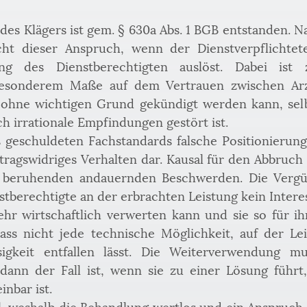
s Klägers ist gem. § 630a Abs. 1 BGB entstanden. Nac
cht dieser Anspruch, wenn der Dienstverpflichtete
ng des Dienstberechtigten auslöst. Dabei ist 
besonderem Maße auf dem Vertrauen zwischen Arzt
h ohne wichtigen Grund gekündigt werden kann, selb
h irrationale Empfindungen gestört ist. 
 geschuldeten Fachstandards falsche Positionierung d
tragswidriges Verhalten dar. Kausal für den Abbruch
g beruhenden andauernden Beschwerden. Die Vergüt
tberechtigte an der erbrachten Leistung kein Interes
ehr wirtschaftlich verwerten kann und sie so für ih
ass nicht jede technische Möglichkeit, auf der Le
sigkeit entfallen lässt. Die Weiterverwendung m
dann der Fall ist, wenn sie zu einer Lösung führt,
inbar ist.
all, weshalb die Behandlung wertlos und ein Anspruch