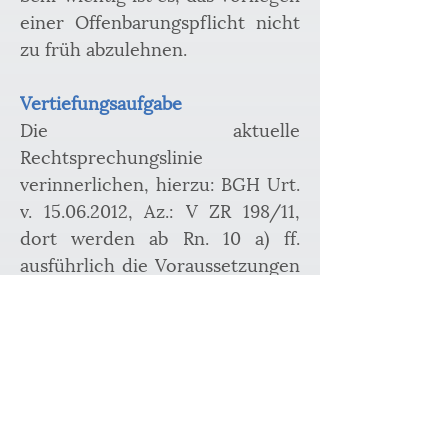
einer Offenbarungspflicht nicht 
zu früh abzulehnen.
Vertiefungsaufgabe
Die aktuelle 
Rechtsprechungslinie 
verinnerlichen, hierzu: BGH Urt. 
v. 15.06.2012, Az.: V ZR 198/11, 
dort werden ab Rn. 10 a) ff. 
ausführlich die Voraussetzungen 
der Offenbarungspflicht sowie 
die Auslegungskriterien des 
Haftungsausschusses gem. § 444 
BGB erläutert;
Für einen allgemeinen und 
umfassenden Überblick: 