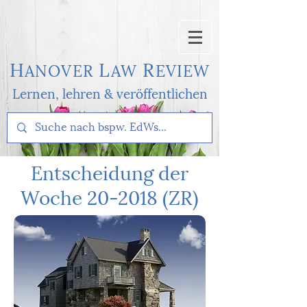
H
L
R
AN
OVER
AW
EVI
EW
Lernen, l
ehren & veröffentlichen
Entscheidung der
Woche 20-2018 (ZR)