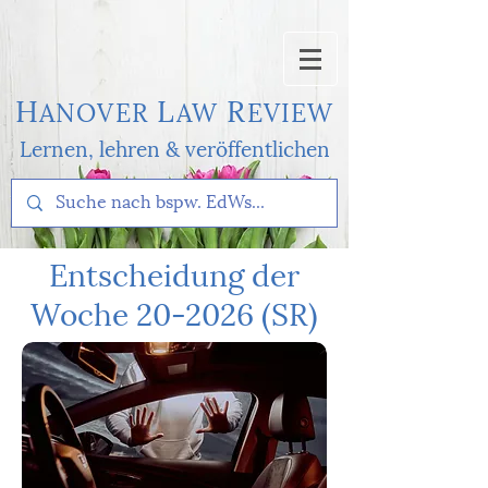
H
L
R
AN
OVER
AW
EVI
EW
Lernen, l
ehren & veröffentlichen
Entscheidung der
Woche 20-2026 (SR)