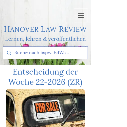
H
L
R
AN
OVER
AW
EVI
EW
Lernen, l
ehren & veröffentlichen
Entscheidung der
Woche 22-2026 (ZR)