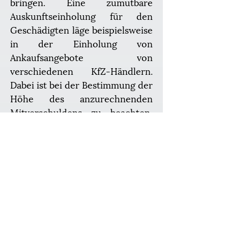
bringen. Eine zumutbare 
Auskunftseinholung für den 
Geschädigten läge beispielsweise 
in der Einholung von 
Ankaufsangebote von 
verschiedenen KfZ-Händlern. 
Dabei ist bei der Bestimmung der 
Höhe des anzurechnenden 
Mitverschuldens zu beachten, 
dass der Geschädigte nicht 
schlechter gestellt werden darf, 
als er stehen würde, wenn er 
seine Obliegenheit erfüllt hätte. 
Der Wert der DAT-Abfrage ist 
selbst nur ein Durchschnittswert 
verschiedener Angebote, damit 
ist ein beachtenswerter Verstoß 