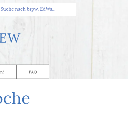
EW
n!
FAQ
oche