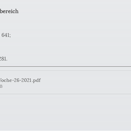
bereich
 641;
81.
Woche-26-2021
.pdf
KB