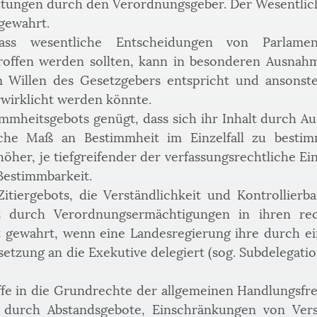
tungen durch den Verordnungsgeber. Der Wesentlich
gewahrt.
ss wesentliche Entscheidungen von Parlamen
offen werden sollten, kann in besonderen Ausnahm
 Willen des Gesetzgebers entspricht und ansonste
wirklicht werden könnte.
mheitsgebots genügt, dass sich ihr Inhalt durch Ausl
liche Maß an Bestimmheit im Einzelfall zu bestim
her, je tiefgreifender der verfassungsrechtliche Eingr
estimmbarkeit.
tiergebots, die Verständlichkeit und Kontrollierba
 durch Verordnungsermächtigungen in ihren rec
t gewahrt, wenn eine Landesregierung ihre durch e
tzung an die Exekutive delegiert (sog. Subdelegation
ffe in die Grundrechte der allgemeinen Handlungsfre
it durch Abstandsgebote, Einschränkungen von Ver