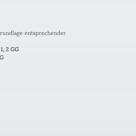
sgrundlage entsprechender 
 1, 2 GG
GG