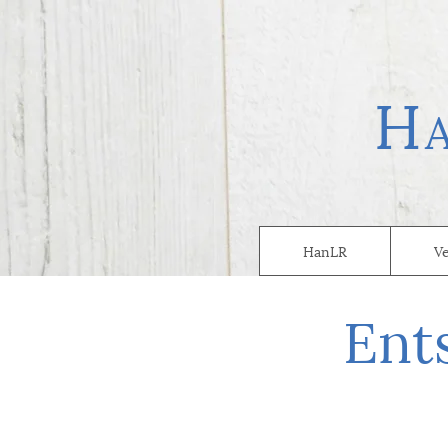
H
HanLR
V
Ent