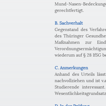
Mund-Nasen-Bedeckunge
gerechtfertigt.
B. Sachverhalt
Gegenstand des Verfahr
des Thüringer Gesundhei
Maßnahmen zur Eindä
Verordnungsermächtigun
wiederum auf § 28 IfSG b
C. Anmerkungen
Anhand des Urteils läss
nachvollziehen und ist v.
Studierende interessant
Wesentlichkeitsgrundsatz
D. In der Prüfung