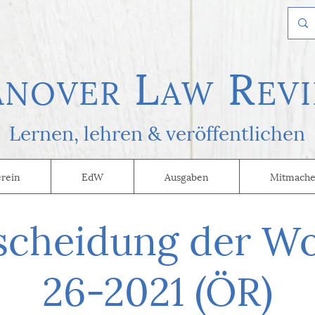
L
R
AN
OVER
AW
EVI
Lernen, l
ehren & veröffentlichen
erein
EdW
Ausgaben
Mitmache
scheidung der W
26-2021 (ÖR)