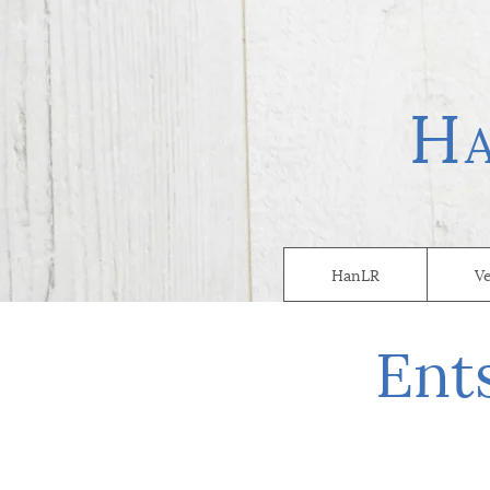
H
HanLR
V
Ent