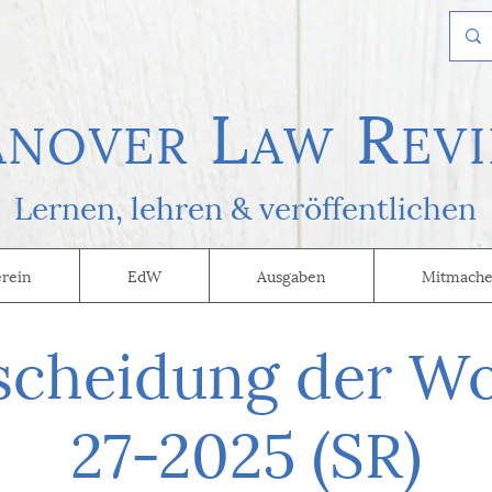
L
R
AN
OVER
AW
EVI
Lernen, l
ehren & veröffentlichen
erein
EdW
Ausgaben
Mitmache
scheidung der W
27-2025 (SR)