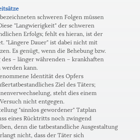
eitsätze
GB bezeichneten schweren Folgen müssen 
Diese "Langwierigkeit" der schweren 
ndlichen Erfolgs; fehlt es hieran, ist der 
. "Längere Dauer" ist dabei nicht mit 
tzen. Es genügt, wenn die Behebung bzw. 
 des – länger währenden – krankhaften 
 werden kann. 
genommene Identität des Opfers 
ußertatbestandliches Ziel des Täters; 
onenverwechselung, steht dies einem 
Versuch nicht entgegen. 
tellung "sinnlos gewordener" Tatplan 
ss eines Rücktritts noch zwingend 
elben, denn die tatbestandliche Ausgestaltung 
langt nicht, dass der Täter sich 