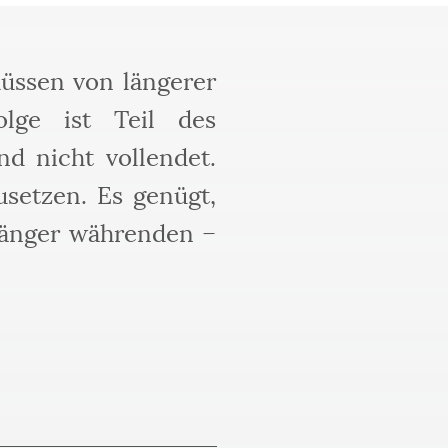
üssen von längerer
olge ist Teil des
and nicht vollendet.
usetzen. Es genügt,
länger währenden –