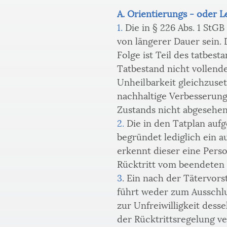
A. Orientierungs - oder L
1.
 Die in § 226 Abs. 1 St
von längerer Dauer sein. 
Folge ist Teil des tatbesta
Tatbestand nicht vollendet
Unheilbarkeit gleichzuse
nachhaltige Verbesserung
Zustands nicht abgesehen
2.
 Die in den Tatplan auf
begründet lediglich ein a
erkennt dieser eine Pers
Rücktritt vom beendeten 
3
. Ein nach der Tätervors
führt weder zum Ausschlu
zur Unfreiwilligkeit dess
der Rücktrittsregelung ver