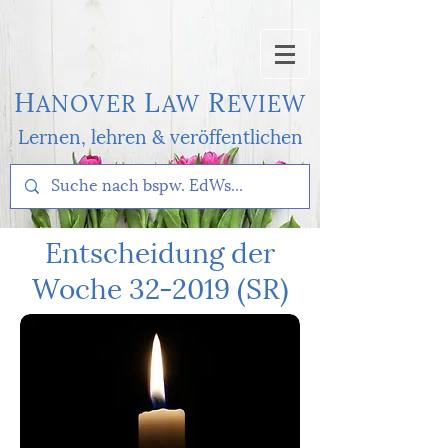
H
L
R
AN
OVER
AW
EVI
EW
Lernen, l
ehren & veröffentlichen
Entscheidung der
Woche 32-2019 (SR)