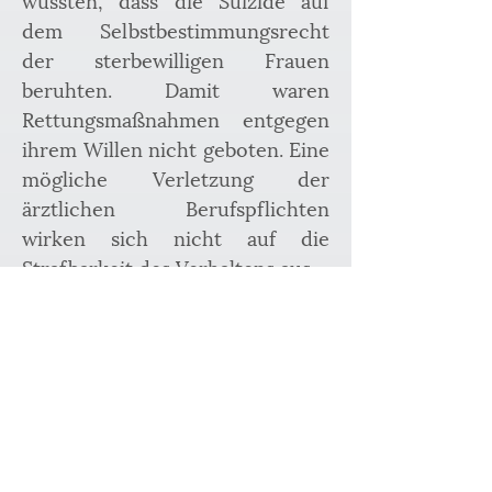
dem Selbstbestimmungsrecht 
der sterbewilligen Frauen 
beruhten. Damit waren 
Rettungsmaßnahmen entgegen 
ihrem Willen nicht geboten. Eine 
mögliche Verletzung der 
ärztlichen Berufspflichten 
wirken sich nicht auf die 
Strafbarkeit des Verhaltens aus.
Der BGH hat entschieden, dass 
das Selbstbestimmungsrecht ein 
hohes Gut in der 
strafrechtlichen Bewertung 
darstellt. In der „Peterle“ 
Entscheidung (BGH NJW 1984, 
2639) hat der BGH in einem 