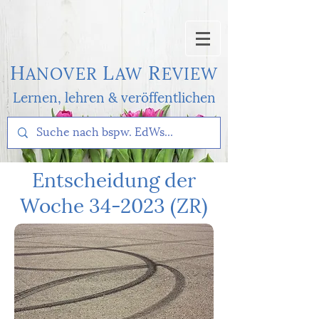
H
L
R
AN
OVER
AW
EVI
EW
Lernen, l
ehren & veröffentlichen
Entscheidung der
Woche 34-2023 (ZR)