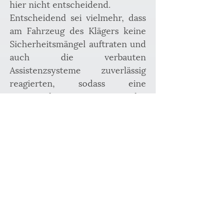
hier nicht entscheidend. 
Entscheidend sei vielmehr, dass 
am Fahrzeug des Klägers keine 
Sicherheitsmängel auftraten und 
auch die verbauten 
Assistenzsysteme zuverlässig 
reagierten, sodass eine 
Beeinträchtigung der 
Gebrauchstauglichkeit nicht 
vorliege. Das Problem des 
Übersteuerns trete dabei auch 
nur im Rahmen einer 
Gefahrenbremsung ein, die 
jedoch selber nur selten zur 
Anwendung komme und damit 
nicht mit einem alltäglichen 
Fahrverhalten einhergehe. 