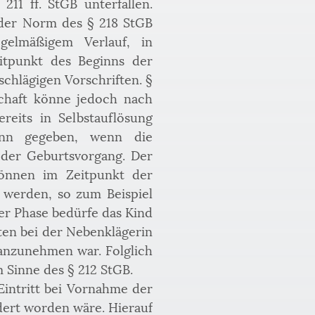
1 ff. StGB unterfallen. 
 der Norm des § 218 StGB 
elmäßigem Verlauf, in 
tpunkt des Beginns der 
hlägigen Vorschriften. § 
chaft könne jedoch nach 
its in Selbstauflösung 
ann gegeben, wenn die 
der Geburtsvorgang. Der 
können im Zeitpunkt der 
werden, so zum Beispiel 
r Phase bedürfe das Kind 
en bei der Nebenklägerin 
anzunehmen war. Folglich 
m Sinne des § 212 StGB.
intritt bei Vornahme der 
ert worden wäre. Hierauf 