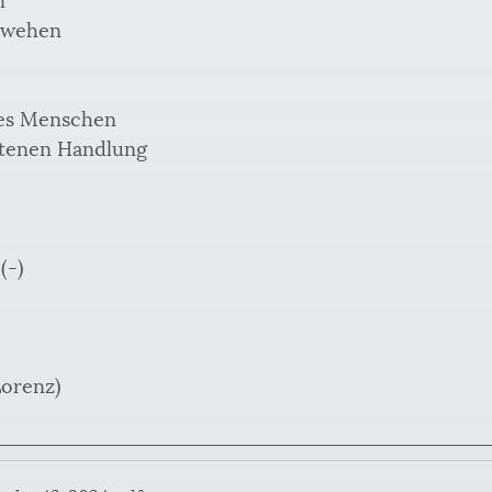
gswehen
ines Menschen
otenen Handlung
(-)
Lorenz)