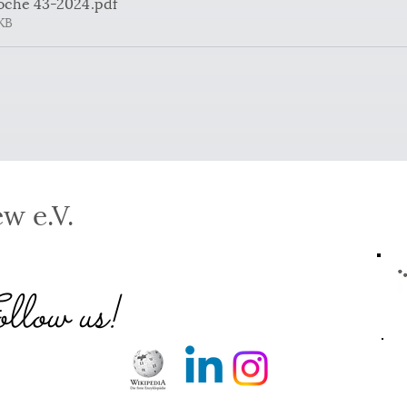
oche 43-2024
.pdf
1KB
w e.V.
low us!