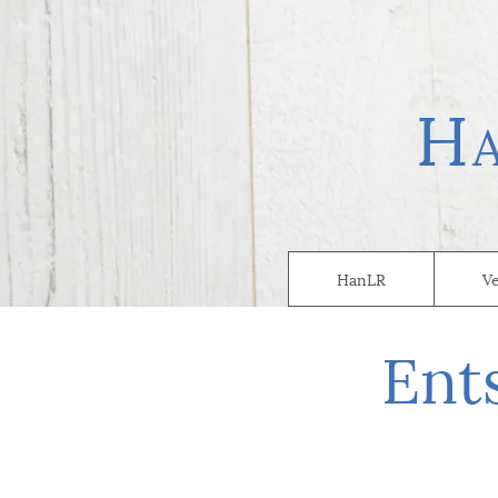
H
HanLR
V
Ent