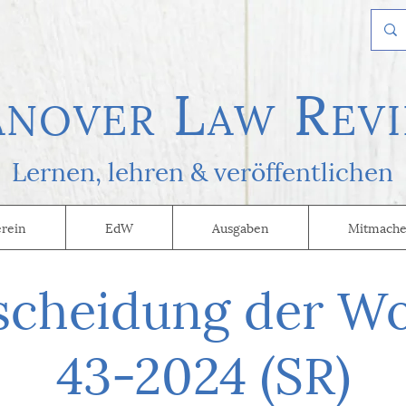
L
R
AN
OVER
AW
EVI
Lernen, l
ehren & veröffentlichen
erein
EdW
Ausgaben
Mitmache
scheidung der W
43-2024 (SR)