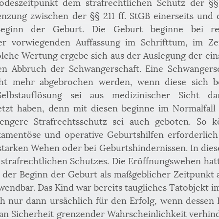
eszeitpunkt dem strafrechtlichen Schutz der §§ 21
nzung zwischen der §§ 211 ff. StGB einerseits und
 Beginn der Geburt. Die Geburt beginne bei reg
r vorwiegenden Auffassung im Schrifttum, im Zei
lche Wertung ergebe sich aus der Auslegung der einsc
en Abbruch der Schwangerschaft. Eine Schwangers
t mehr abgebrochen werden, wenn diese sich bere
Selbstauflösung sei aus medizinischer Sicht d
tzt haben, denn mit diesen beginne im Normalfall 
rengere Strafrechtsschutz sei auch geboten. So 
amentöse und operative Geburtshilfen erforderlich 
tarken Wehen oder bei Geburtshindernissen. In diese
 strafrechtlichen Schutzes. Die Eröffnungswehen hatt
ss der Beginn der Geburt als maßgeblicher Zeitpunkt 
anwendbar. Das Kind war bereits taugliches Tatobjekt i
ch nur dann ursächlich für den Erfolg, wenn dessen E
n Sicherheit grenzender Wahrscheinlichkeit verhind