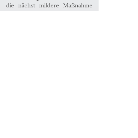
die nächst mildere Maßnahme 
herabgesenkt, bei welcher sich 
die Strafe im unteren Bereich 
des Strafrahmens bewegt.
D. In der Prüfung
A) Zulässigkeit
(P) Außenwirkung des VA
B) Begründetheit
I) Rechtsgrundlage
II) Formelle Rechtmäßigkeit
III) Materielle Rechtmäßigkeit
1. Tatbestand
(P) Verbotsirrtum
2. Rechtsfolge
E. Literaturhinweise