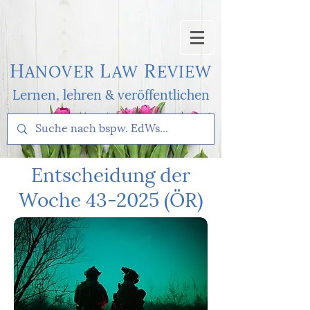
H
L
R
AN
OVER
AW
EVI
EW
Lernen, l
ehren & veröffentlichen
Entscheidung der
Woche 43-2025 (ÖR)