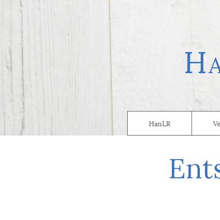
H
HanLR
V
Ent