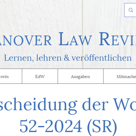
L
R
AN
OVER
AW
EVI
Lernen, l
ehren & veröffentlichen
erein
EdW
Ausgaben
Mitmache
scheidung der W
52-2024 (SR)