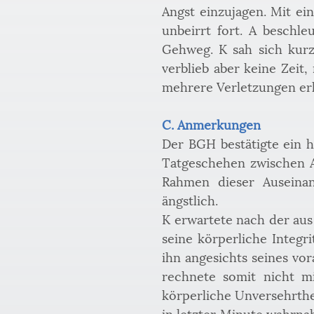
Angst einzujagen. Mit ei
unbeirrt fort. A beschl
Gehweg. K sah sich kurz
verblieb aber keine Zeit
mehrere Verletzungen erli
C. Anmerkungen
Der BGH bestätigte ein h
Tatgeschehen zwischen A
Rahmen dieser Auseinan
ängstlich. 
K erwartete nach der aus
seine körperliche Integri
ihn angesichts seines vo
rechnete somit nicht mi
körperliche Unversehrthei
in letzter Minute wahrnahm