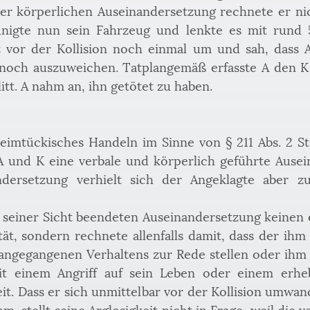
ner körperlichen Auseinandersetzung rechnete er nich
eunigte nun sein Fahrzeug und lenkte es mit rund 
 vor der Kollision noch einmal um und sah, dass A 
, noch auszuweichen. Tatplangemäß erfasste A den 
tt. A nahm an, ihn getötet zu haben.
eimtückisches Handeln im Sinne von § 211 Abs. 2 S
 und K eine verbale und körperlich geführte Ausein
dersetzung verhielt sich der Angeklagte aber zur
 seiner Sicht beendeten Auseinandersetzung keinen e
tät, sondern rechnete allenfalls damit, dass der ihm
rangegangenen Verhaltens zur Rede stellen oder ihm "
t einem Angriff auf sein Leben oder einem erhebl
t. Dass er sich unmittelbar vor der Kollision umwan
, stellt seine Arglosigkeit nicht in Frage, weil die 