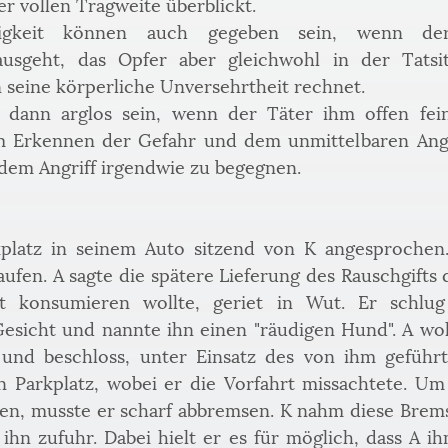
er vollen Tragweite überblickt.
gkeit können auch gegeben sein, wenn der T
ausgeht, das Opfer aber gleichwohl in der Tatsit
n seine körperliche Unversehrtheit rechnet.
dann arglos sein, wenn der Täter ihm offen feinds
 Erkennen der Gefahr und dem unmittelbaren Angriff
 dem Angriff irgendwie zu begegnen.
latz in seinem Auto sitzend von K angesprochen. 
en. A sagte die spätere Lieferung des Rauschgifts d
t konsumieren wollte, geriet in Wut. Er schlug
esicht und nannte ihn einen "räudigen Hund". A wol
 und beschloss, unter Einsatz des von ihm geführt
n Parkplatz, wobei er die Vorfahrt missachtete. Um 
en, musste er scharf abbremsen. K nahm diese Brems
ihn zufuhr. Dabei hielt er es für möglich, dass A i