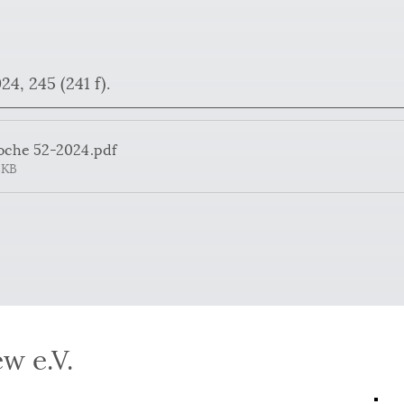
4, 245 (241 f).
oche 52-2024
.pdf
8KB
w e.V.