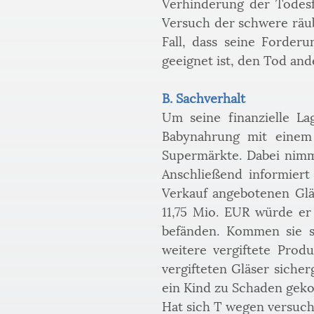
Verhinderung der Todesfo
Versuch der schwere räube
Fall, dass seine Forderu
geeignet ist, den Tod an
B. Sachverhalt
Um seine finanzielle La
Babynahrung mit einem t
Supermärkte. Dabei nimm
Anschließend informiert 
Verkauf angebotenen Gläs
11,75 Mio. EUR würde er 
befänden. Kommen sie s
weitere vergiftete Prod
vergifteten Gläser siche
ein Kind zu Schaden gek
Hat sich T wegen versuch