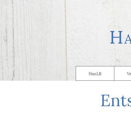
H
HanLR
V
Ent