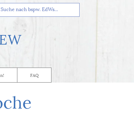
EW
n!
FAQ
oche