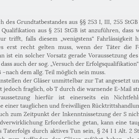
lich des Grundtatbestandes aus §§ 253 I, III, 255 StGB
r Qualifikation aus § 251 StGB ist anzuführen, dass
r trifft, falls diesem „wenigstens“ Fahrlässigkeit 
ies erst recht gelten muss, wenn der Täter die F
 ist ein solcher Vorsatz gerade Voraussetzung des 
 dass auch der sog. „Versuch der Erfolgsqualifikation
 –nach dem allg. Teil möglich sein muss. 
nstellen der Gläser unmittelbar zur Tat angesetzt un
st jedoch fraglich, ob T durch die warnende E-Mail s
raussetzung hierfür ist einerseits ein Nichtfehl
 einer tauglichen und freiwilligen Rücktrittshandlung
such zum Zeitpunkt der Inkenntnissetzung der S nicht
ndverwirklichung Erforderliche getan, kann eine taug
Taterfolgs durch aktives Tun sein, § 24 I 1 Alt. 2 St
lich zum Auffinden der Gläser geführt haben, als 