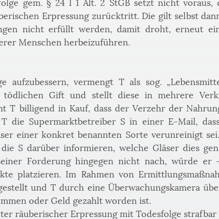
lge gem. § 24 I 1 Alt. 2 StGB setzt nicht voraus,
rischen Erpressung zurücktritt. Die gilt selbst dan
ngen nicht erfüllt werden, damit droht, erneut ein
derer Menschen herbeizuführen.
ge aufzubessern, vermengt T als sog. „Lebensmittel
ödlichen Gift und stellt diese in mehrere Verka
t T billigend in Kauf, dass der Verzehr der Nahrun
T die Supermarktbetreiber S in einer E-Mail, dass
er einer konkret benannten Sorte verunreinigt sei
die S darüber informieren, welche Gläser dies gen
einer Forderung hingegen nicht nach, würde er
ukte platzieren. Im Rahmen von Ermittlungsmaßnah
rgestellt und T durch eine Überwachungskamera übe
ommen oder Geld gezahlt worden ist.
ter räuberischer Erpressung mit Todesfolge strafba