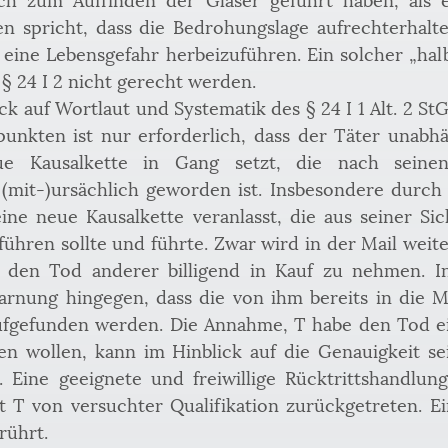
gen spricht, dass die Bedrohungslage aufrechterhalt
 eine Lebensgefahr herbeizuführen. Ein solcher „halb
 24 I 2 nicht gerecht werden. 
ck auf Wortlaut und Systematik des § 24 I 1 Alt. 2 StG
unkten ist nur erforderlich, dass der Täter unabhän
ue Kausalkette in Gang setzt, die nach seinen 
(mit-)ursächlich geworden ist. Insbesondere durch
ne neue Kausalkette veranlasst, die aus seiner Sich
ühren sollte und führte. Zwar wird in der Mail weite
 den Tod anderer billigend in Kauf zu nehmen. In
rnung hingegen, dass die von ihm bereits in die Mä
fgefunden werden. Die Annahme, T habe den Tod ei
igen wollen, kann im Hinblick auf die Genauigkeit s
 Eine geeignete und freiwillige Rücktrittshandlung
st T von versuchter Qualifikation zurückgetreten. Ei
rührt.