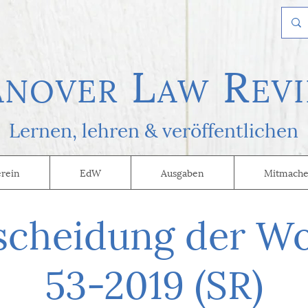
L
R
AN
OVER
AW
EVI
Lernen, l
ehren & veröffentlichen
erein
EdW
Ausgaben
Mitmache
scheidung der W
53-2019 (SR)