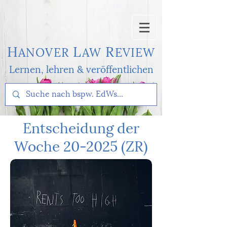
H
L
R
AN
OVER
AW
EVI
EW
Lernen, l
ehren & veröffentlichen
Entscheidung der
Woche 20-2025 (ZR)